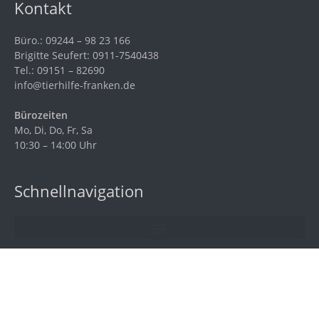
Kontakt
Büro.: 09244 – 98 23 166
Brigitte Seufert: 0911-7540438
Tel.: 09151 – 82690
info@tierhilfe-franken.de
Bürozeiten
Mo, Di, Do, Fr, Sa
10:30 – 14:00 Uhr
Schnellnavigation