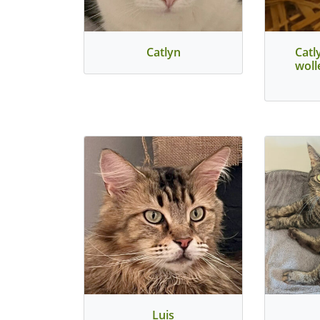
Catlyn
Catl
wol
Luis