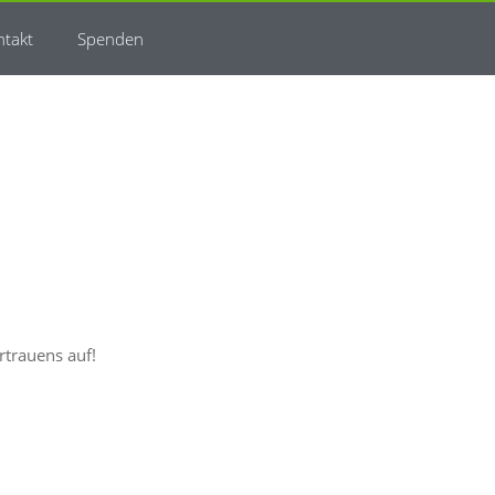
ntakt
Spenden
rtrauens auf!