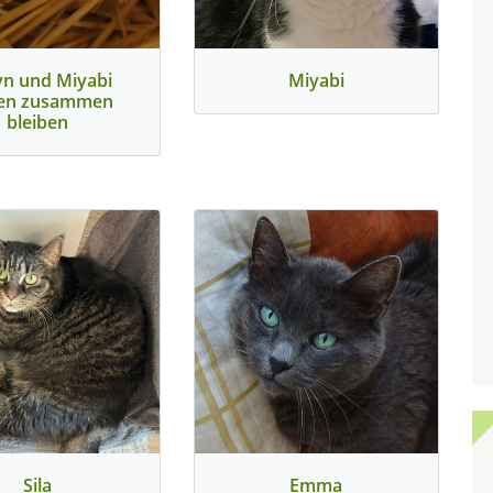
yn und Miyabi
Miyabi
len zusammen
bleiben
Sila
Emma