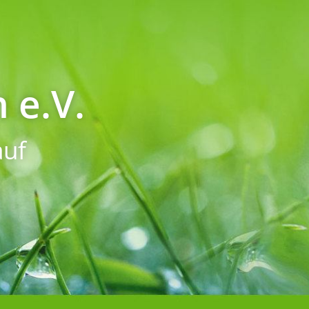
 e.V.
uf