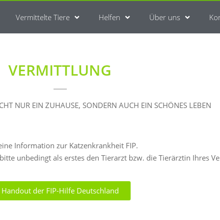
Vermittelte Tiere
Helfen
Über uns
Ko
VERMITTLUNG​
NICHT NUR EIN ZUHAUSE, SONDERN AUCH EIN SCHÖNES LEBEN
eine Information zur Katzenkrankheit FIP.
itte unbedingt als erstes den Tierarzt bzw. die Tierärztin Ihres Ve
Handout der FIP-Hilfe Deutschland