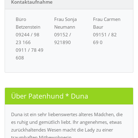
Kontaktaufnahme
Büro
Frau Sonja
Frau Carmen
Betzenstein
Neumann
Baur
09244 / 98
09152 /
09151 / 82
23 166
921890
69 0
0911 / 78 49
608
Über Patenhund * Duna
Duna ist ein sehr liebenswertes älteres Mädchen, die
es ruhig und gemütlich liebt. Ihr angenehmes, etwas
zurückhaltendes Wesen macht die Lady zu einer
traumhaften Mitbewohnerin.