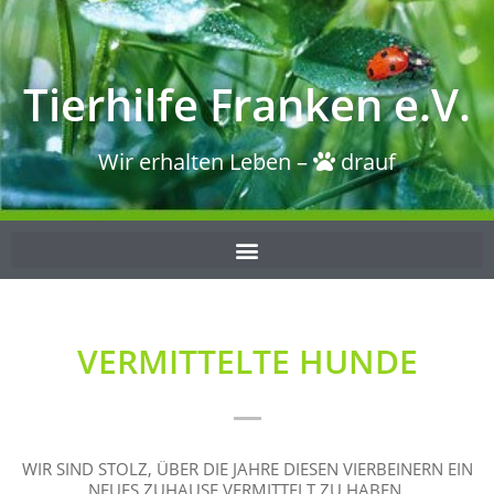
Tierhilfe Franken e.V.
Wir erhalten Leben –
drauf
VERMITTELTE HUNDE
WIR SIND STOLZ, ÜBER DIE JAHRE DIESEN VIERBEINERN EIN
NEUES ZUHAUSE VERMITTELT ZU HABEN.