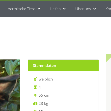
Vermittelte Tiere
Helfen
Über uns
Ko
Stammdaten
weiblich
4
55 cm
23 kg