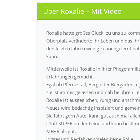
Über Roxalie – Mit Video
Roxalie hatte großes Glück, zu uns zu komme
Oberpfalz veränderte ihr Leben und das ihr
den letzten Jahren wenig kennengelernt hab
kann.
Mittlerweile ist Roxalie in ihrer Pflegefam
Erfahrungen gemacht.
Egal ob Pferdestall, Berg oder Biergarten,
sie ist immer gelassen und nah bei ihren Le
Roxalie ist ausgeglichen, ruhig und ansch
Neues wird bedächtig inspiziert und gemei
Sie fährt gern Auto, kann gut auch mal allei
Läuft SUPER an der Leine und kann bestimm
MEHR als gut.
Jogger und Radfahrer spielen keine Rolle.