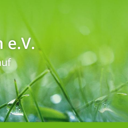
 e.V.
uf