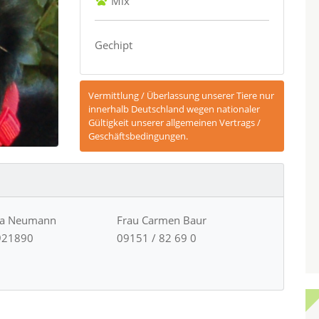
Mix
Gechipt
Vermittlung / Überlassung unserer Tiere nur
innerhalb Deutschland wegen nationaler
Gültigkeit unserer allgemeinen Vertrags /
Geschäftsbedingungen.
ja Neumann
Frau Carmen Baur
921890
09151 / 82 69 0