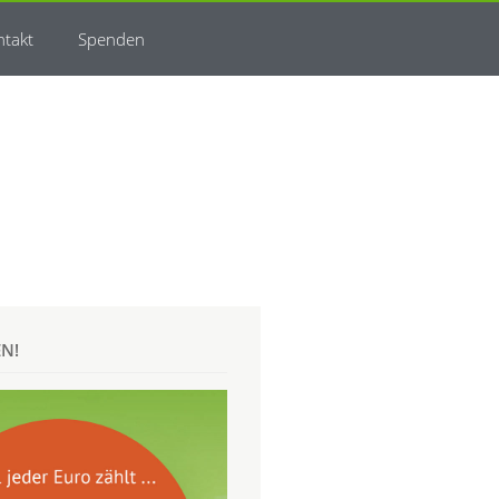
ntakt
Spenden
EN!