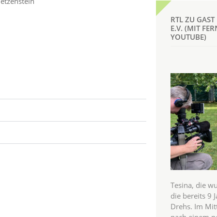
etzenstein
RTL ZU GAST
E.V. (MIT F
YOUTUBE)
Tesina, die w
die bereits 9 J
Drehs. Im Mit