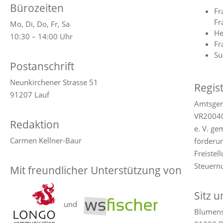
Bürozeiten
Fr
Fr
Mo, Di, Do, Fr, Sa
He
10:30 – 14:00 Uhr
Fr
Su
Postanschrift
Neunkirchener Strasse 51
Regis
91207 Lauf
Amtsger
VR2004
Redaktion
e. V. g
Carmen Kellner-Baur
förderun
Freistel
Steuer
Mit freundlicher Unterstützung von
Sitz 
und
Blumens