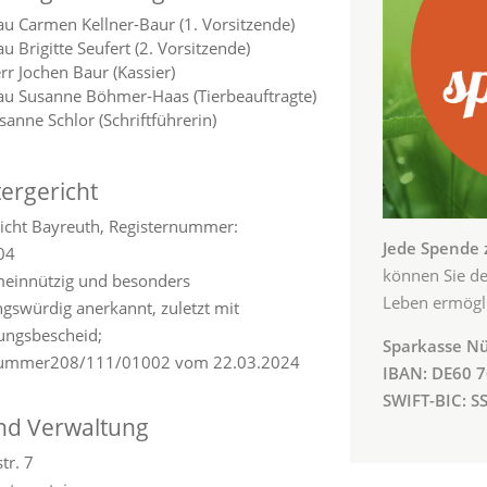
au Carmen Kellner-Baur (1. Vorsitzende)
au Brigitte Seufert (2. Vorsitzende)
rr Jochen Baur (Kassier)
au Susanne Böhmer-Haas (Tierbeauftragte)
sanne Schlor (Schriftführerin)
tergericht
icht Bayreuth, Registernummer:
Jede Spende 
04
können Sie d
emeinnützig und besonders
Leben ermögli
gswürdig anerkannt, zuletzt mit
lungsbescheid;
Sparkasse N
nummer208/111/01002 vom 22.03.2024
IBAN: DE60 7
SWIFT-BIC: 
und Verwaltung
tr. 7