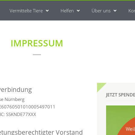
Vermittelte Tiere
Helfen
Über uns
Ko
IMPRESSUM
verbindung
JETZT SPEND
se Nürnberg
DE60760501010005497011
IC: SSKNDE77XXX
etungsberechtigter Vorstand