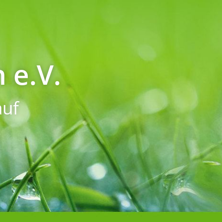
 e.V.
uf