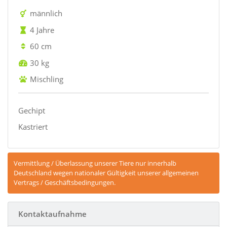
männlich
4 Jahre
60 cm
30 kg
Mischling
Gechipt
Kastriert
Vermittlung / Überlassung unserer Tiere nur innerhalb
Deutschland wegen nationaler Gültigkeit unserer allgemeinen
Vertrags / Geschäftsbedingungen.
Kontaktaufnahme