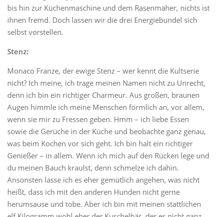
bis hin zur Küchenmaschine und dem Rasenmäher, nichts ist
ihnen fremd. Doch lassen wir die drei Energiebündel sich
selbst vorstellen.
Stenz:
Monaco Franze, der ewige Stenz – wer kennt die Kultserie
nicht? Ich meine, ich trage meinen Namen nicht zu Unrecht,
denn ich bin ein richtiger Charmeur. Aus großen, braunen
Augen himmle ich meine Menschen förmlich an, vor allem,
wenn sie mir zu Fressen geben. Hmm – ich liebe Essen
sowie die Gerüche in der Küche und beobachte ganz genau,
was beim Kochen vor sich geht. Ich bin halt ein richtiger
Genießer – in allem. Wenn ich mich auf den Rücken lege und
du meinen Bauch kraulst, denn schmelze ich dahin.
Ansonsten lasse ich es eher gemütlich angehen, was nicht
heißt, dass ich mit den anderen Hunden nicht gerne
herumsause und tobe. Aber ich bin mit meinen stattlichen
elf Kilogramm wohl eher der Kuschelbär, der es nicht ganz