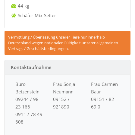
44 kg
Schäfer-Mix-Setter
Vermittlung / Überlassung unserer Tiere nur innerhalb
Deutschland wegen nationaler Gültigkeit unserer allgemeinen
Vertrags / Geschäftsbedingungen.
Kontaktaufnahme
Büro
Frau Sonja
Frau Carmen
Betzenstein
Neumann
Baur
09244 / 98
09152 /
09151 / 82
23 166
921890
69 0
0911 / 78 49
608