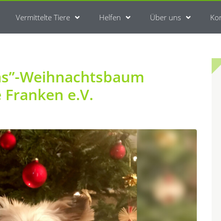
Vermittelte Tiere
Helfen
Über uns
Ko
as”-Weihnachtsbaum
e Franken e.V.