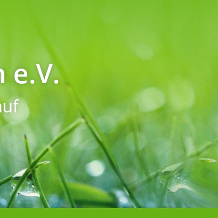
 e.V.
uf