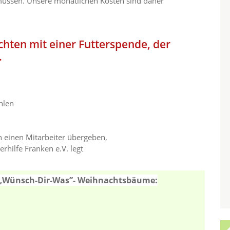
müssen. Unsere monatlichen Kosten sind daher
chten mit einer Futterspende, der
.
hlen
n einen Mitarbeiter übergeben,
rhilfe Franken e.V. legt
e „Wünsch-Dir-Was”- Weihnachtsbäume: