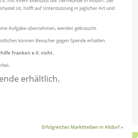
.V, mit ihrem Eventbus die Tierfreunde in Altdorf. Der
rlastet ist, hofft auf Unterstützung in jeglicher Art und
r eine Aufgabe übernehmen, werden gebraucht.
 Köstliches können Besucher gegen Spende erhalten.
hilfe Franken e.V. nicht.
rbei.
ende erhältlich.
Erfolgreiches Markttreiben in Altdorf​