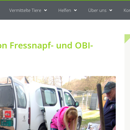
Vermittelte Tiere
Helfen
Über uns
Ko
on Fressnapf- und OBI-