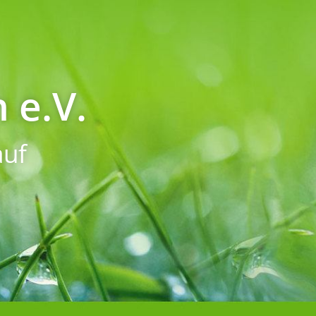
 e.V.
uf