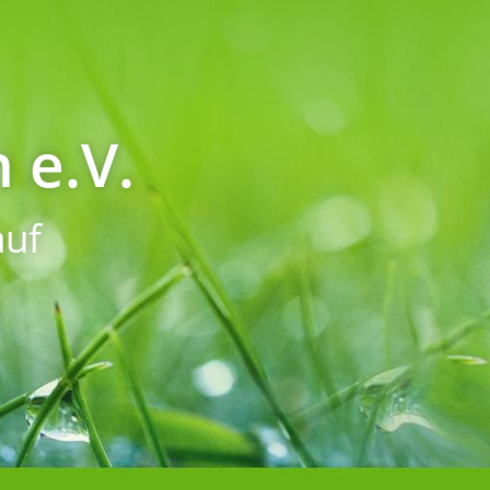
 e.V.
uf