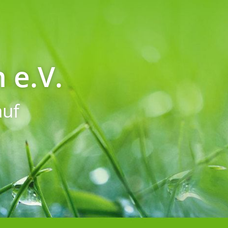
 e.V.
uf