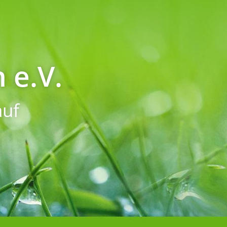
 e.V.
uf