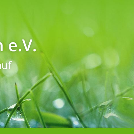
 e.V.
uf