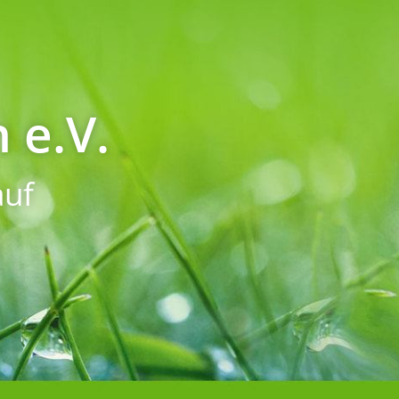
 e.V.
uf