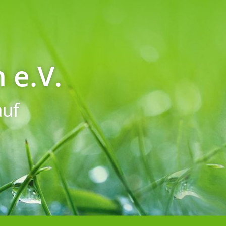
 e.V.
uf