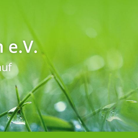
 e.V.
uf