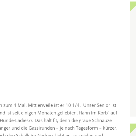
 zum 4.Mal. Mittlerweile ist er 10 1/4. Unser Senior ist
nd ist seit einigen Monaten geliebter „Hahn im Korb“ auf
Hunde-Ladies??. Das hält fit, denn die graue Schnauze
nger und die Gassirunden – je nach Tagesform – kürzer.
ch den Schalk im Nacken, liebt es, zu spielen und