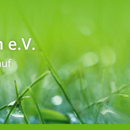
 e.V.
uf