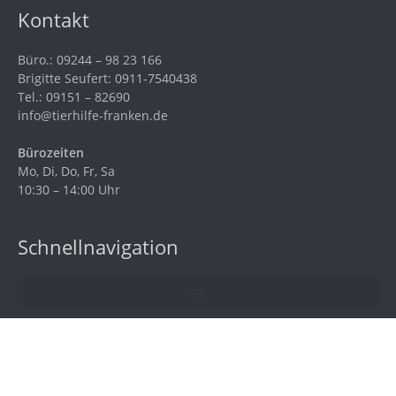
Kontakt
Büro.: 09244 – 98 23 166
Brigitte Seufert: 0911-7540438
Tel.: 09151 – 82690
info@tierhilfe-franken.de
Bürozeiten
Mo, Di, Do, Fr, Sa
10:30 – 14:00 Uhr
Schnellnavigation