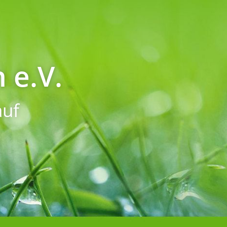
 e.V.
uf