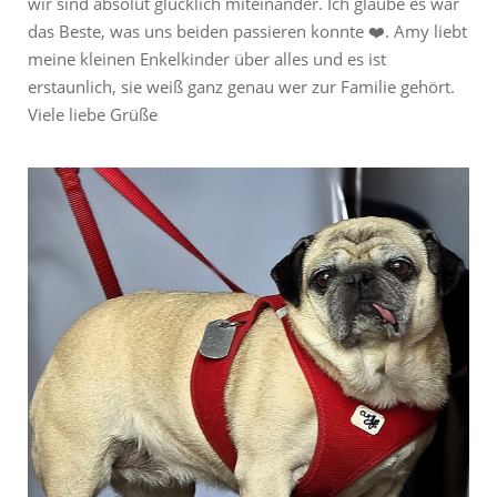
wir sind absolut glücklich miteinander. Ich glaube es war
das B
este,
was uns beiden passieren konnte
❤️
. Amy liebt
meine kleinen Enkelkinder über alles und es ist
erstaunlich, sie wei
ß
ganz
genau
wer zur Familie gehört.
Viele liebe Grüße