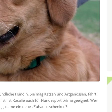
reundliche Hündin. Sie mag Katzen und Artgenossen, fährt
v ist, ist Rosalie auch für Hundesport prima geeignet. Wer
lingsdame ein neues Zuhause schenken?