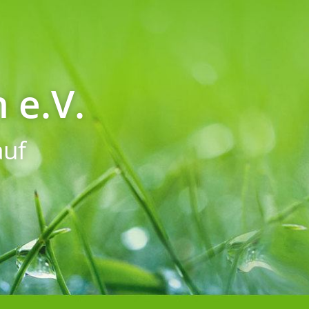
 e.V.
uf