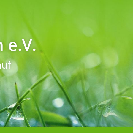
 e.V.
uf