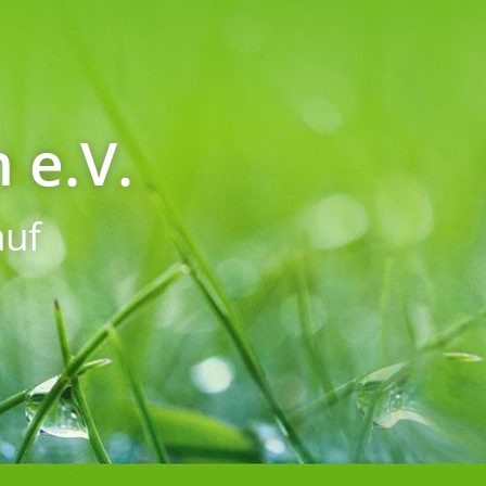
 e.V.
uf