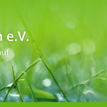
 e.V.
uf