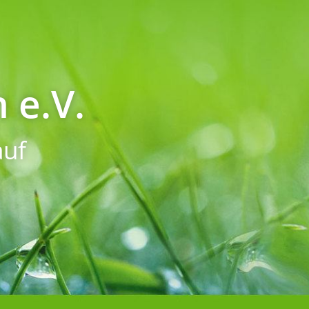
 e.V.
uf