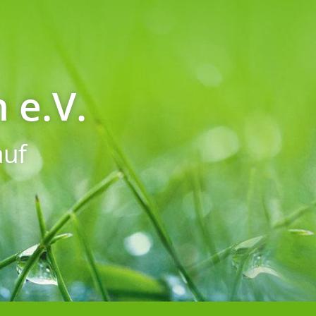
 e.V.
uf