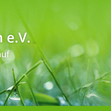
 e.V.
uf