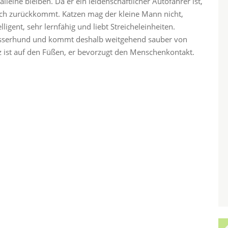
alleine bleiben. Da er ein leidenschaftlicher Autofahrer ist,
sch zurückkommt. Katzen mag der kleine Mann nicht,
igent, sehr lernfähig und liebt Streicheleinheiten.
 Wasserhund und kommt deshalb weitgehend sauber von
tz ist auf den Füßen, er bevorzugt den Menschenkontakt.