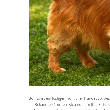
Bonito ist ein lustiger, fröhlicher Hundebub, d
ist. Bekannte kümmern sich nun um ihn. Er ist 