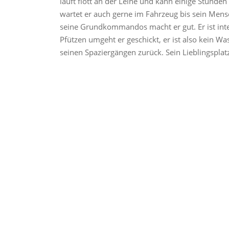
läuft flott an der Leine und kann einige Stunden 
wartet er auch gerne im Fahrzeug bis sein Men
seine Grundkommandos macht er gut. Er ist intell
Pfützen umgeht er geschickt, er ist also kein
seinen Spaziergängen zurück. Sein Lieblingspla