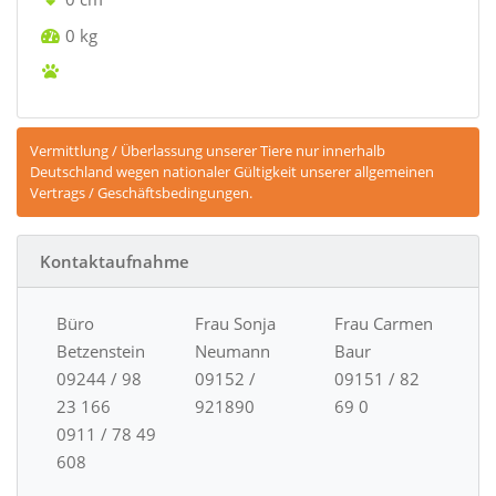
0 kg
Vermittlung / Überlassung unserer Tiere nur innerhalb
Deutschland wegen nationaler Gültigkeit unserer allgemeinen
Vertrags / Geschäftsbedingungen.
Kontaktaufnahme
Büro
Frau Sonja
Frau Carmen
Betzenstein
Neumann
Baur
09244 / 98
09152 /
09151 / 82
23 166
921890
69 0
0911 / 78 49
608