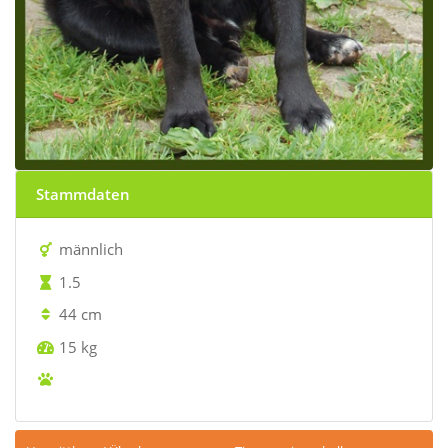
Stammdaten
männlich
1.5
44 cm
15 kg