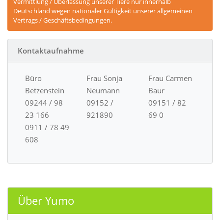
Vermittlung / Überlassung unserer Tiere nur innerhalb
Deutschland wegen nationaler Gültigkeit unserer allgemeinen
Vertrags / Geschäftsbedingungen.
Kontaktaufnahme
Büro
Frau Sonja
Frau Carmen
Betzenstein
Neumann
Baur
09244 / 98
09152 /
09151 / 82
23 166
921890
69 0
0911 / 78 49
608
Über Yumo