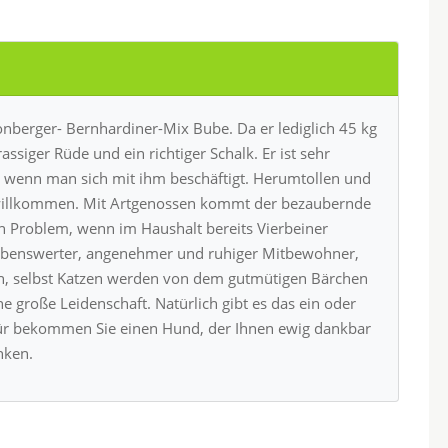
onberger- Bernhardiner-Mix Bube. Da er lediglich 45 kg
nrassiger Rüde und ein richtiger Schalk. Er ist sehr
, wenn man sich mit ihm beschäftigt. Herumtollen und
r willkommen. Mit Artgenossen kommt der bezaubernde
in Problem, wenn im Haushalt bereits Vierbeiner
liebenswerter, angenehmer und ruhiger Mitbewohner,
nn, selbst Katzen werden von dem gutmütigen Bärchen
 große Leidenschaft. Natürlich gibt es das ein oder
für bekommen Sie einen Hund, der Ihnen ewig dankbar
nken.