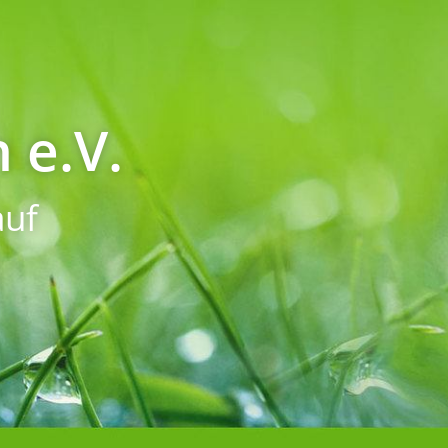
 e.V.
uf