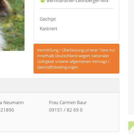
Bernhardiner-Leonberger-Mix
Gechipt
Kastriert
Vermittlung / Überlassung unserer Tiere nur
innerhalb Deutschland wegen nationaler
Gültigkeit unserer allgemeinen Vertrags /
Geschäftsbedingungen.
ja Neumann
Frau Carmen Baur
921890
09151 / 82 69 0