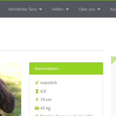
Vermittelte Tiere
Helfen
Über uns
Ko
Stammdaten
männlich
4.0
74 cm
45 kg