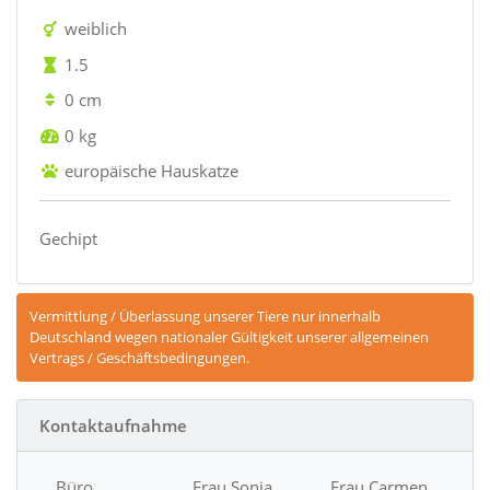
weiblich
1.5
0 cm
0 kg
europäische Hauskatze
Gechipt
Vermittlung / Überlassung unserer Tiere nur innerhalb
Deutschland wegen nationaler Gültigkeit unserer allgemeinen
Vertrags / Geschäftsbedingungen.
Kontaktaufnahme
Büro
Frau Sonja
Frau Carmen