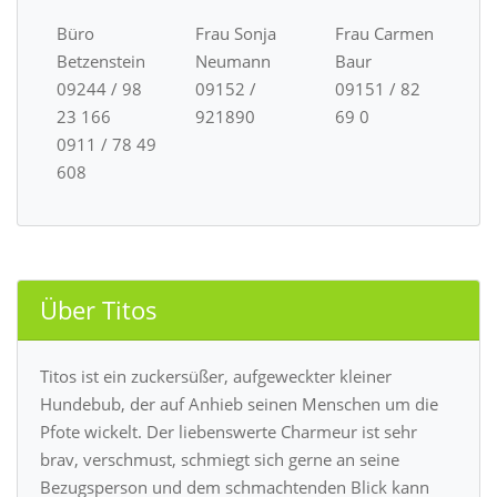
Büro
Frau Sonja
Frau Carmen
Betzenstein
Neumann
Baur
09244 / 98
09152 /
09151 / 82
23 166
921890
69 0
0911 / 78 49
608
Über Titos
Titos ist ein zuckersüßer, aufgeweckter kleiner
Hundebub, der auf Anhieb seinen Menschen um die
Pfote wickelt. Der liebenswerte Charmeur ist sehr
brav, verschmust, schmiegt sich gerne an seine
Bezugsperson und dem schmachtenden Blick kann