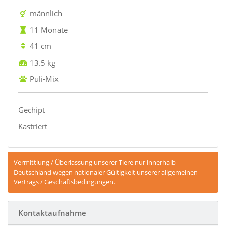
männlich
11 Monate
41 cm
13.5 kg
Puli-Mix
Gechipt
Kastriert
Vermittlung / Überlassung unserer Tiere nur innerhalb
Deutschland wegen nationaler Gültigkeit unserer allgemeinen
Vertrags / Geschäftsbedingungen.
Kontaktaufnahme