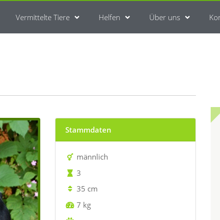
Vermittelte Tiere
Helfen
Über uns
Ko
Stammdaten
männlich
3
35 cm
7 kg