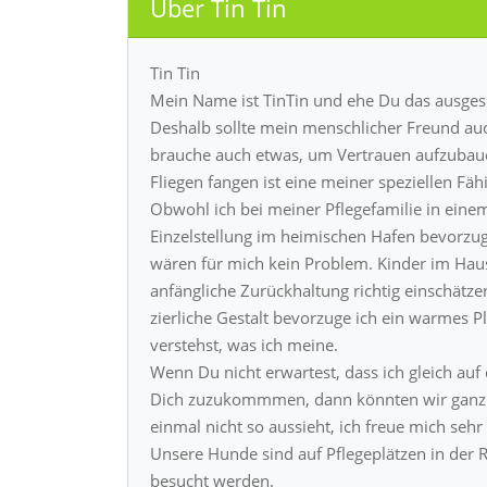
Über Tin Tin
Tin Tin
Mein Name ist TinTin und ehe Du das ausgesp
Deshalb sollte mein menschlicher Freund auch
brauche auch etwas, um Vertrauen aufzubauen
Fliegen fangen ist eine meiner speziellen Fä
Obwohl ich bei meiner Pflegefamilie in einem
Einzelstellung im heimischen Hafen bevorzuge
wären für mich kein Problem. Kinder im Haus
anfängliche Zurückhaltung richtig einschätz
zierliche Gestalt bevorzuge ich ein warmes 
verstehst, was ich meine.
Wenn Du nicht erwartest, dass ich gleich auf
Dich zuzukommmen, dann könnten wir ganz v
einmal nicht so aussieht, ich freue mich seh
Unsere Hunde sind auf Pflegeplätzen in der 
besucht werden.