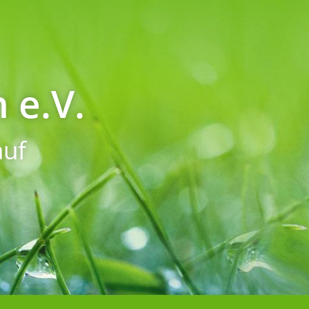
 e.V.
uf