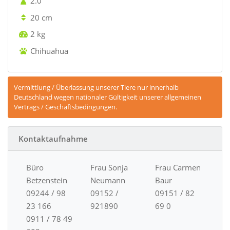
2.0
20 cm
2 kg
Chihuahua
Vermittlung / Überlassung unserer Tiere nur innerhalb
Deutschland wegen nationaler Gültigkeit unserer allgemeinen
Vertrags / Geschäftsbedingungen.
Kontaktaufnahme
Büro
Frau Sonja
Frau Carmen
Betzenstein
Neumann
Baur
09244 / 98
09152 /
09151 / 82
23 166
921890
69 0
0911 / 78 49