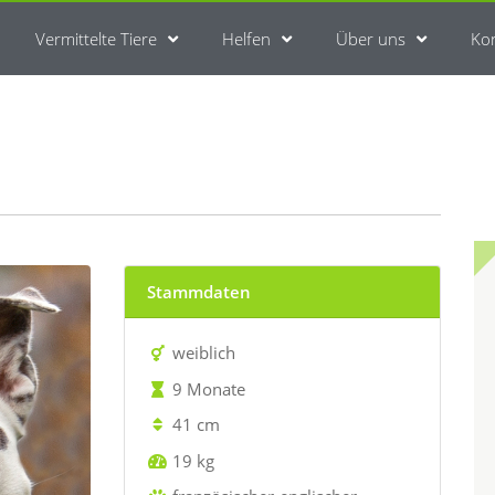
Vermittelte Tiere
Helfen
Über uns
Ko
Stammdaten
weiblich
9 Monate
41 cm
19 kg