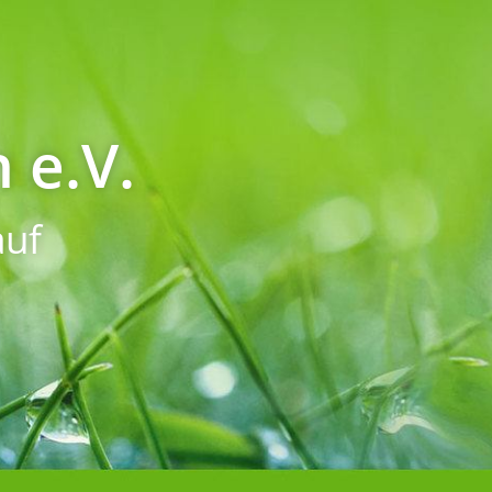
 e.V.
uf