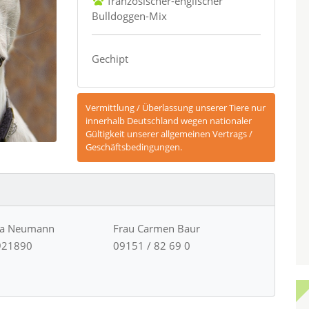
französischer-englischer
Bulldoggen-Mix
Gechipt
Vermittlung / Überlassung unserer Tiere nur
innerhalb Deutschland wegen nationaler
Gültigkeit unserer allgemeinen Vertrags /
Geschäftsbedingungen.
ja Neumann
Frau Carmen Baur
921890
09151 / 82 69 0