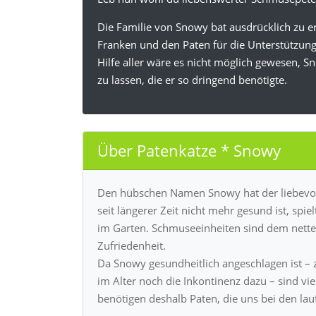
Die Familie von Snowy bat ausdrücklich zu erw
Franken und den Paten für die Unterstützun
Hilfe aller wäre es nicht möglich gewesen, 
zu lassen, die er so dringend benötigte.
Über Patenkatze * Snowy
Den hübschen Namen Snowy hat der liebevoll
seit längerer Zeit nicht mehr gesund ist, spi
im Garten. Schmuseeinheiten sind dem netten 
Zufriedenheit.
Da Snowy gesundheitlich angeschlagen ist 
im Alter noch die Inkontinenz dazu – sind vi
benötigen deshalb Paten, die uns bei den la