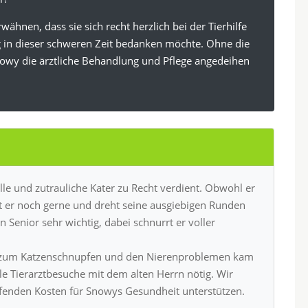
ähnen, dass sie sich recht herzlich bei der Tierhilfe
g in dieser schweren Zeit bedanken möchte. Ohne die
Snowy die ärztliche Behandlung und Pflege angedeihen
e und zutrauliche Kater zu Recht verdient. Obwohl er
elt er noch gerne und dreht seine ausgiebigen Runden
Senior sehr wichtig, dabei schnurrt er voller
– zum Katzenschnupfen und den Nierenproblemen kam
ele Tierarztbesuche mit dem alten Herrn nötig. Wir
ufenden Kosten für Snowys Gesundheit unterstützen.