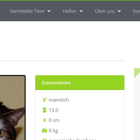
Vermittelte Tiere
Helfen
Über uns
Ko
Stammdaten
männlich
13.0
0 cm
0 kg