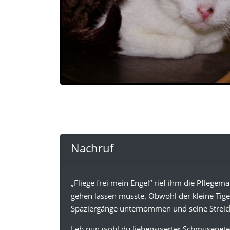
Nachruf
„Fliege frei mein Engel“ rief ihm die Pflege
gehen lassen musste. Obwohl der kleine Tiger
Spaziergänge unternommen und seine Streic
Leb nun wohl du liebenswerter Schmusepete