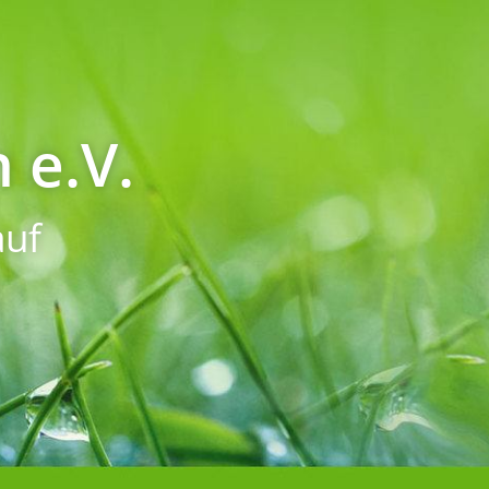
 e.V.
uf