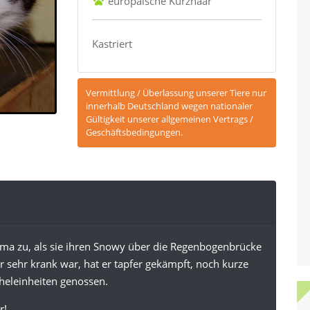
europäische Kurzhaar
Kastriert
Vermittlung / Überlassung unserer Tiere nur
innerhalb Deutschland wegen nationaler
Gültigkeit unserer allgemeinen Vertrags /
Geschäftsbedingungen.
mama zu, als sie ihren Snowy über die Regenbogenbrücke
 sehr krank war, hat er tapfer gekämpft, noch kurze
heleinheiten genossen.
r!