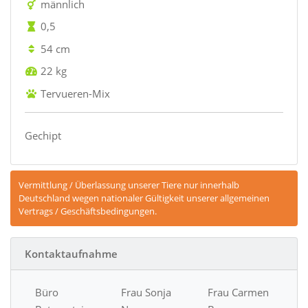
männlich
0,5
54 cm
22 kg
Tervueren-Mix
Gechipt
Vermittlung / Überlassung unserer Tiere nur innerhalb
Deutschland wegen nationaler Gültigkeit unserer allgemeinen
Vertrags / Geschäftsbedingungen.
Kontaktaufnahme
Büro
Frau Sonja
Frau Carmen