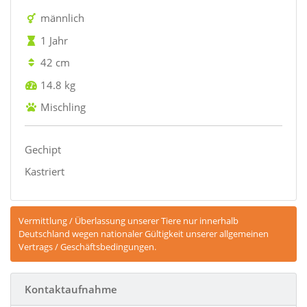
männlich
1 Jahr
42 cm
14.8 kg
Mischling
Gechipt
Kastriert
Vermittlung / Überlassung unserer Tiere nur innerhalb
Deutschland wegen nationaler Gültigkeit unserer allgemeinen
Vertrags / Geschäftsbedingungen.
Kontaktaufnahme