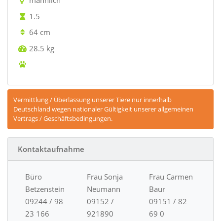
männlich
1.5
64 cm
28.5 kg
Vermittlung / Überlassung unserer Tiere nur innerhalb
Deutschland wegen nationaler Gültigkeit unserer allgemeinen
Vertrags / Geschäftsbedingungen.
Kontaktaufnahme
Büro
Frau Sonja
Frau Carmen
Betzenstein
Neumann
Baur
09244 / 98
09152 /
09151 / 82
23 166
921890
69 0