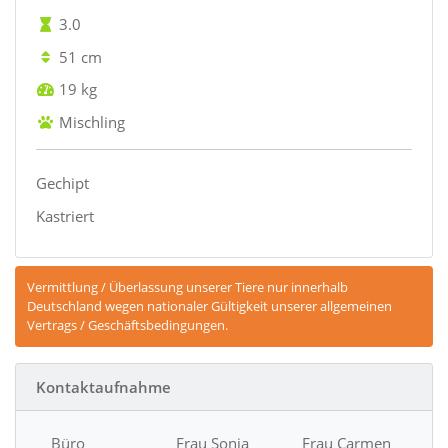
3.0
51 cm
19 kg
Mischling
Gechipt
Kastriert
Vermittlung / Überlassung unserer Tiere nur innerhalb
Deutschland wegen nationaler Gültigkeit unserer allgemeinen
Vertrags / Geschäftsbedingungen.
Kontaktaufnahme
Büro
Frau Sonja
Frau Carmen