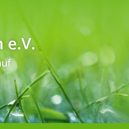
 e.V.
uf