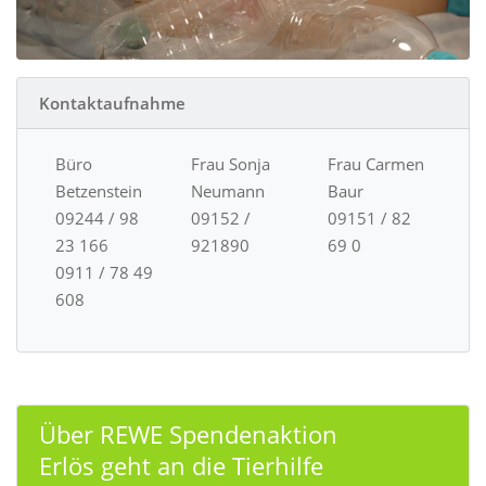
Kontaktaufnahme
Büro
Frau Sonja
Frau Carmen
Betzenstein
Neumann
Baur
09244 / 98
09152 /
09151 / 82
23 166
921890
69 0
0911 / 78 49
608
Über REWE Spendenaktion
Erlös geht an die Tierhilfe