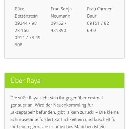
Büro
Frau Sonja
Frau Carmen
Betzenstein
Neumann
Baur
09244 / 98
09152 /
09151 / 82
23 166
921890
69 0
0911 / 78 49
608
Über Raya
Die süße Raya sieht sich ihr gegenüber erstmal
genauer an. Wird der Neuankömmling für
„akzeptabel“ befunden, gibt`s kein zurück! – Die kleine
Schmusetante fordert Zärtlichkeit ein und kuschelt für
ihr Leben gern. Unser hübsches Mädchen ist ein