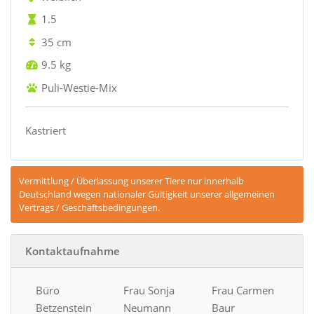
1.5
35 cm
9.5 kg
Puli-Westie-Mix
Kastriert
Vermittlung / Überlassung unserer Tiere nur innerhalb
Deutschland wegen nationaler Gültigkeit unserer allgemeinen
Vertrags / Geschäftsbedingungen.
Kontaktaufnahme
Büro
Frau Sonja
Frau Carmen
Betzenstein
Neumann
Baur