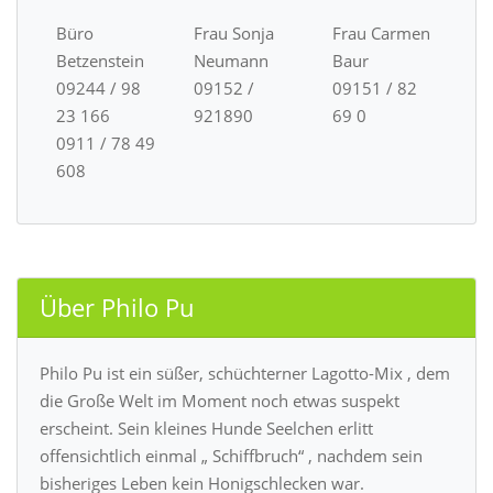
Büro
Frau Sonja
Frau Carmen
Betzenstein
Neumann
Baur
09244 / 98
09152 /
09151 / 82
23 166
921890
69 0
0911 / 78 49
608
Über Philo Pu
Philo Pu ist ein süßer, schüchterner Lagotto-Mix , dem
die Große Welt im Moment noch etwas suspekt
erscheint. Sein kleines Hunde Seelchen erlitt
offensichtlich einmal „ Schiffbruch“ , nachdem sein
bisheriges Leben kein Honigschlecken war.