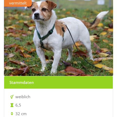
vermittelt
Stammdaten
weiblich
6,5
32 cm