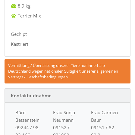
8.9 kg
Terrier-Mix
Gechipt
Kastriert
Vermittlung / Überlassung unserer Tiere nur innerhalb
Deutschland wegen nationaler Gültigkeit unserer allgemeinen
Vertrags / Geschäftsbedingungen.
Kontaktaufnahme
Büro
Frau Sonja
Frau Carmen
Betzenstein
Neumann
Baur
09244 / 98
09152 /
09151 / 82