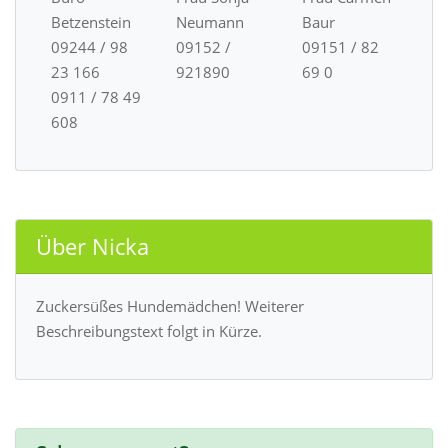
Betzenstein
Neumann
Baur
09244 / 98
09152 /
09151 / 82
23 166
921890
69 0
0911 / 78 49
608
Über Nicka
Zuckersüßes Hundemädchen! Weiterer
Beschreibungstext folgt in Kürze.