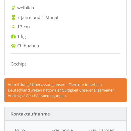
weiblich
7 Jahre und 1 Monat
13 cm
1 kg
Chihuahua
Gechipt
Vermittlung / Überlassung unserer Tiere nur innerhalb
Deutschland wegen nationaler Gültigkeit unserer allgemeinen
Vertrags / Geschäftsbedingungen.
Kontaktaufnahme
Büro
Frau Sonja
Frau Carmen